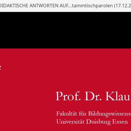
IDAKTISCHE ANTWORTEN AUF…tammtischparolen (17.12.2